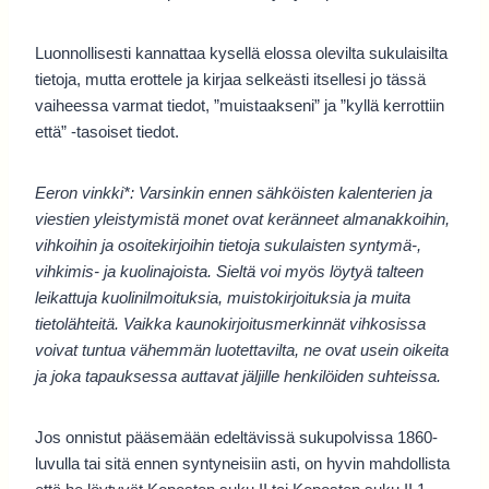
Luonnollisesti kannattaa kysellä elossa olevilta sukulaisilta
tietoja, mutta erottele ja kirjaa selkeästi itsellesi jo tässä
vaiheessa varmat tiedot, ”muistaakseni” ja ”kyllä kerrottiin
että” -tasoiset tiedot.
Eeron vinkki*: Varsinkin ennen sähköisten kalenterien ja
viestien yleistymistä monet ovat keränneet almanakkoihin,
vihkoihin ja osoitekirjoihin tietoja sukulaisten syntymä-,
vihkimis- ja kuolinajoista. Sieltä voi myös löytyä talteen
leikattuja kuolinilmoituksia, muistokirjoituksia ja muita
tietolähteitä. Vaikka kaunokirjoitusmerkinnät vihkosissa
voivat tuntua vähemmän luotettavilta, ne ovat usein oikeita
ja joka tapauksessa auttavat jäljille henkilöiden suhteissa.
Jos onnistut pääsemään edeltävissä sukupolvissa 1860-
luvulla tai sitä ennen syntyneisiin asti, on hyvin mahdollista