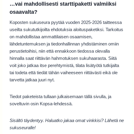
…vai mahdollisesti starttipaketti valmiiksi
osaavalta?
Koposten sukuseura pyytää vuoden 2025-2026 taitteessa
useilta sukututkijoilta ehdotuksia aloituspaketiksi. Tarkoitus
on mahdollistaa ammattilaisen osaamisen,
lähdetuntemuksen ja tiedonhallinnan yhdistäminen omiin
perustietoihisi, niin että ennakkoon tiedossa olevalla
hinnalla saat riittävän hahmotuksen sukuhaarasta. Siitä
voit joko jatkaa itse perehtymistä, tilata lisätyötä tutkijalta
tai todeta että tiedät tähän vaiheeseen riittävästi eikä ole
tarvetta jatkaa juuri nyt.
Tiedot paketeista tullaan julkaisemaan tällä sivulla, ja
soveltuvin osin Kopsa-lehdessä.
Sisältö täydentyy. Haluatko jakaa omat vinkkisi? Lähetä ne
sukuseuralle!