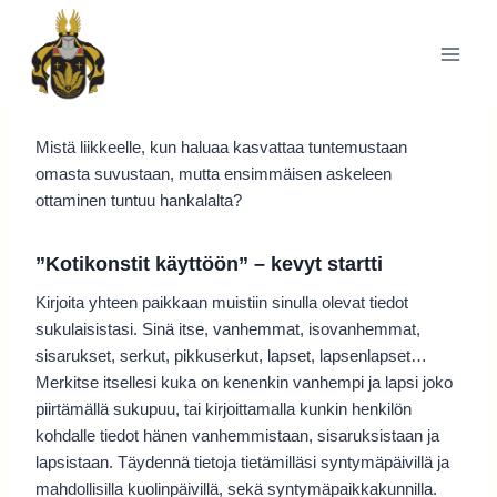
Siirry
sisältöön
Mistä liikkeelle, kun haluaa kasvattaa tuntemustaan
omasta suvustaan, mutta ensimmäisen askeleen
ottaminen tuntuu hankalalta?
”Kotikonstit käyttöön” – kevyt startti
Kirjoita yhteen paikkaan muistiin sinulla olevat tiedot
sukulaisistasi. Sinä itse, vanhemmat, isovanhemmat,
sisarukset, serkut, pikkuserkut, lapset, lapsenlapset…
Merkitse itsellesi kuka on kenenkin vanhempi ja lapsi joko
piirtämällä sukupuu, tai kirjoittamalla kunkin henkilön
kohdalle tiedot hänen vanhemmistaan, sisaruksistaan ja
lapsistaan. Täydennä tietoja tietämilläsi syntymäpäivillä ja
mahdollisilla kuolinpäivillä, sekä syntymäpaikkakunnilla.