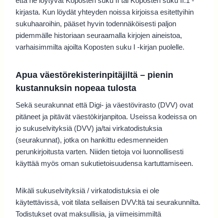
että he löytyvät Koposten suku II tai Koposten suku II.1 -
kirjasta. Kun löydät yhteyden noissa kirjoissa esitettyihin
sukuhaaroihin, pääset hyvin todennäköisesti paljon
pidemmälle historiaan seuraamalla kirjojen aineistoa,
varhaisimmilta ajoilta Koposten suku I -kirjan puolelle.
Apua väestörekisterinpitäjiltä – pienin
kustannuksin nopeaa tulosta
Sekä seurakunnat että Digi- ja väestövirasto (DVV) ovat
pitäneet ja pitävät väestökirjanpitoa. Useissa kodeissa on
jo sukuselvityksiä (DVV) ja/tai virkatodistuksia
(seurakunnat), jotka on hankittu edesmenneiden
perunkirjoitusta varten. Niiden tietoja voi luonnollisesti
käyttää myös oman sukutietoisuudensa kartuttamiseen.
Mikäli sukuselvityksiä / virkatodistuksia ei ole
käytettävissä, voit tilata sellaisen DVV:ltä tai seurakunnilta.
Todistukset ovat maksullisia, ja viimeisimmiltä