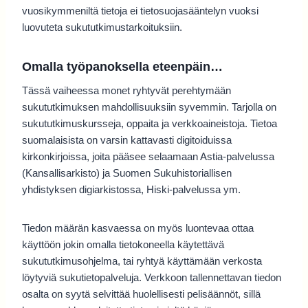
vuosikymmeniltä tietoja ei tietosuojasääntelyn vuoksi
luovuteta sukututkimustarkoituksiin.
Omalla työpanoksella eteenpäin…
Tässä vaiheessa monet ryhtyvät perehtymään
sukututkimuksen mahdollisuuksiin syvemmin. Tarjolla on
sukututkimuskursseja, oppaita ja verkkoaineistoja. Tietoa
suomalaisista on varsin kattavasti digitoiduissa
kirkonkirjoissa, joita pääsee selaamaan Astia-palvelussa
(Kansallisarkisto) ja Suomen Sukuhistoriallisen
yhdistyksen digiarkistossa, Hiski-palvelussa ym.
Tiedon määrän kasvaessa on myös luontevaa ottaa
käyttöön jokin omalla tietokoneella käytettävä
sukututkimusohjelma, tai ryhtyä käyttämään verkosta
löytyviä sukutietopalveluja. Verkkoon tallennettavan tiedon
osalta on syytä selvittää huolellisesti pelisäännöt, sillä