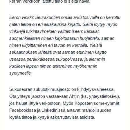
kerran verkkoon laitettu tieto ei sieltä häviä.
Eeron vinkki: Seurakuntien omilla arkistosivuilla on kerrottu
miten tietoa on eri aikakausina kirjattu. Sieltä löytyy myös
vinkkejä tulkintavirheiden välttämiseen: käsialat,
suomenkielisten nimien kirjoitusasun huojahtelu, saman
nimen kirjoittaminen eri tavoin eri kerroilla. Yleisiä
sekaannuksen lähteitä ovat saman etunimen käyttö
useassa peräkkäisessä sukupolvessa, ja aiemmin
kuolleen lapsen nimen antaminen myöhemmin
syntyneelle.
Sukuseuran sukututkimusjaosto on kiihdytysvaiheessa.
Ota yhteys jaoston vastaavaan Ahtiin (ks. yhteystietosivu),
jos haluat liittyä verkostoon. Myös Koposten some-ryhmät
Facebookissa ja LinkedInissä antavat mahdollisuuden
löytää tietoa ja kysyä askarruttavista asioista.