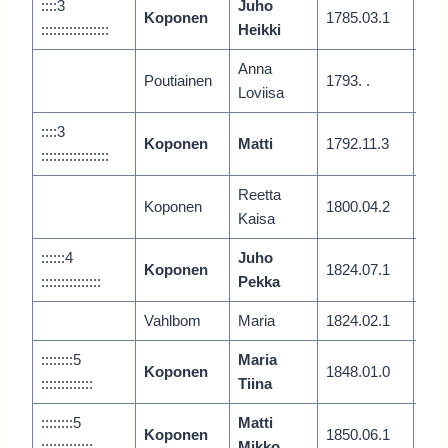
::::3
Juho
Koponen
1785.03.1
Vari
:::::::::::::::::
Heikki
Anna
Poutiainen
1793. .
Loviisa
::::3
Koponen
Matti
1792.11.3
Vari
:::::::::::::::::
Reetta
Koponen
1800.04.2
Lyl
Kaisa
::::::4
Juho
Koponen
1824.07.1
Vari
:::::::::::::::
Pekka
Vahlbom
Maria
1824.02.1
::::::::5
Maria
Koponen
1848.01.0
:::::::::::::
Tiina
::::::::5
Matti
Koponen
1850.06.1
Vari
:::::::::::::
Mikko