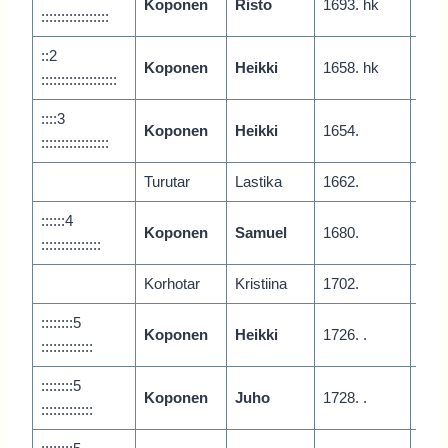
Koponen
Risto
1693. hk
Vari
:::::::::::::::::
::2
Koponen
Heikki
1658. hk
Vari
:::::::::::::::::::
::::3
Koponen
Heikki
1654.
Vari
:::::::::::::::::
Turutar
Lastika
1662.
::::::4
Koponen
Samuel
1680.
Juur
:::::::::::::::
Korhotar
Kristiina
1702.
::::::::5
Koponen
Heikki
1726. .
Juur
:::::::::::::
::::::::5
Koponen
Juho
1728. .
Juur
:::::::::::::