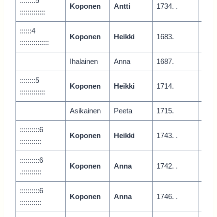
::::::::5
Koponen
Antti
1734. .
Juur
:::::::::::::
::::::4
Koponen
Heikki
1683.
Juur
:::::::::::::::
Ihalainen
Anna
1687.
Kuo
::::::::5
Koponen
Heikki
1714.
Juur
:::::::::::::
Asikainen
Peeta
1715.
::::::::::6
Koponen
Heikki
1743. .
Vari
:::::::::::
::::::::::6
Koponen
Anna
1742. .
.::::::::::
::::::::::6
Koponen
Anna
1746. .
Vari
:::::::::::