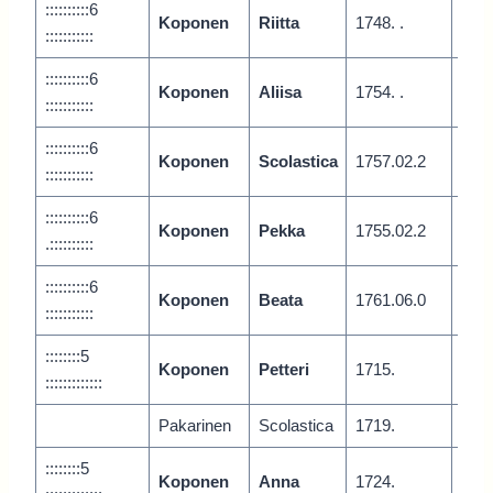
::::::::::6
Koponen
Riitta
1748. .
Vari
:::::::::::
::::::::::6
Koponen
Aliisa
1754. .
Vari
:::::::::::
::::::::::6
Koponen
Scolastica
1757.02.2
Var
:::::::::::
::::::::::6
Koponen
Pekka
1755.02.2
Vari
.::::::::::
::::::::::6
Koponen
Beata
1761.06.0
Vari
:::::::::::
::::::::5
Koponen
Petteri
1715.
Vari
:::::::::::::
Pakarinen
Scolastica
1719.
::::::::5
Koponen
Anna
1724.
Vari