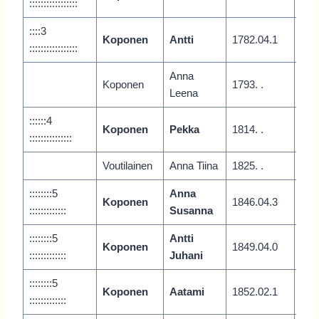
:::::::::::::::::
::::3
Koponen
Antti
1782.04.1
Var
:::::::::::::::::
Anna
Koponen
1793. .
Lyl
Leena
::::::4
Koponen
Pekka
1814. .
Vari
:::::::::::::::
Voutilainen
Anna Tiina
1825. .
Lipe
::::::::5
Anna
Koponen
1846.04.3
Lipe
:::::::::::::
Susanna
::::::::5
Antti
Koponen
1849.04.0
Lipe
:::::::::::::
Juhani
::::::::5
Koponen
Aatami
1852.02.1
Lipe
:::::::::::::