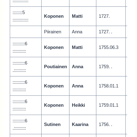
:::::::::::::
::::::::5
Koponen
Matti
1727.
Vari
:::::::::::::
Piirainen
Anna
1727. .
::::::::::6
Koponen
Matti
1755.06.3
Var
:::::::::::
::::::::::6
Poutiainen
Anna
1759. .
.::::::::::
::::::::::6
Koponen
Anna
1758.01.1
Vari
:::::::::::
::::::::::6
Koponen
Heikki
1759.01.1
Vari
:::::::::::
::::::::::6
Sutinen
Kaarina
1756. .
.::::::::::