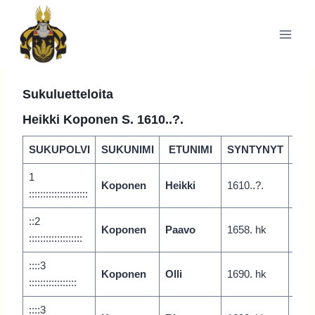
Siirry
sisältöön
Sukuluetteloita
Heikki Koponen S. 1610..?.
SUKUPOLVI
SUKUNIMI
ETUNIMI
SYNTYNYT
P
1
Koponen
Heikki
1610..?.
Vari
:::::::::::::::::::::
::2
Koponen
Paavo
1658. hk
Vari
:::::::::::::::::::
::::3
Koponen
Olli
1690. hk
Vari
:::::::::::::::::
::::3