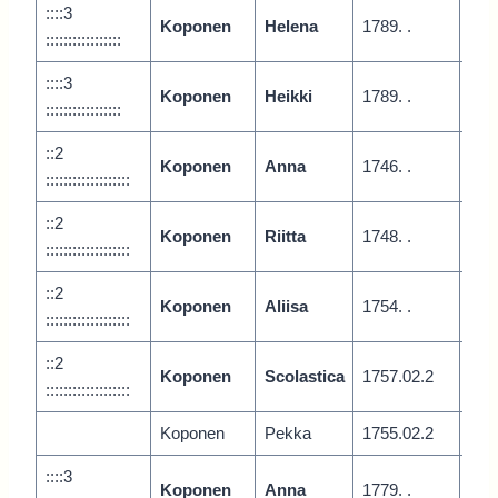
::::3
Koponen
Helena
1789. .
Juu
:::::::::::::::::
::::3
Koponen
Heikki
1789. .
Juu
:::::::::::::::::
::2
Koponen
Anna
1746. .
Vari
:::::::::::::::::::
::2
Koponen
Riitta
1748. .
Vari
:::::::::::::::::::
::2
Koponen
Aliisa
1754. .
Vari
:::::::::::::::::::
::2
Koponen
Scolastica
1757.02.2
Var
:::::::::::::::::::
Koponen
Pekka
1755.02.2
Vari
::::3
Koponen
Anna
1779. .
Vari