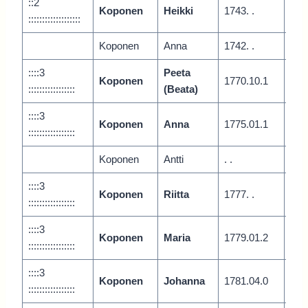
::2
Koponen
Heikki
1743. .
Vari
:::::::::::::::::::
Koponen
Anna
1742. .
::::3
Peeta
Koponen
1770.10.1
Juu
:::::::::::::::::
(Beata)
::::3
Koponen
Anna
1775.01.1
Juu
:::::::::::::::::
Koponen
Antti
. .
::::3
Koponen
Riitta
1777. .
Juu
:::::::::::::::::
::::3
Koponen
Maria
1779.01.2
Juu
:::::::::::::::::
::::3
Koponen
Johanna
1781.04.0
Juu
:::::::::::::::::