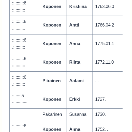
::::::::::6
Koponen
Kristiina
1763.06.0
Vari
:::::::::::
::::::::::6
Koponen
Antti
1766.04.2
Vari
:::::::::::
::::::::::6
Koponen
Anna
1775.01.1
Vari
.::::::::::
::::::::::6
Koponen
Riitta
1772.11.0
Vari
:::::::::::
::::::::::6
Piirainen
Aatami
. .
.::::::::::
::::::::5
Koponen
Erkki
1727.
Vari
:::::::::::::
Pakarinen
Susanna
1730.
Pyyl
::::::::::6
Koponen
Anna
1752. .
Vari