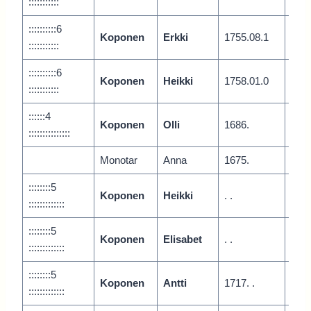
:::::::::::
::::::::::6
Koponen
Erkki
1755.08.1
Vari
:::::::::::
::::::::::6
Koponen
Heikki
1758.01.0
Vari
:::::::::::
::::::4
Koponen
Olli
1686.
Juur
:::::::::::::::
Monotar
Anna
1675.
::::::::5
Koponen
Heikki
. .
:::::::::::::
::::::::5
Koponen
Elisabet
. .
:::::::::::::
::::::::5
Koponen
Antti
1717. .
:::::::::::::