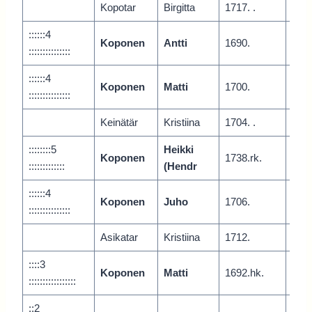
Kopotar
Birgitta
1717. .
::::::4
Koponen
Antti
1690.
Juur
:::::::::::::::
::::::4
Koponen
Matti
1700.
Juur
:::::::::::::::
Keinätär
Kristiina
1704. .
Juur
::::::::5
Heikki
Koponen
1738.rk.
Juur
:::::::::::::
(Hendr
::::::4
Koponen
Juho
1706.
Juur
:::::::::::::::
Asikatar
Kristiina
1712.
::::3
Koponen
Matti
1692.hk.
Vari
:::::::::::::::::
::2