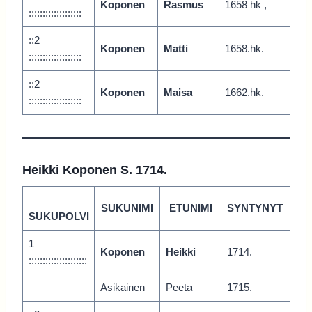
Koponen
Rasmus
1658 hk ,
Vari
:::::::::::::::::::
::2
Koponen
Matti
1658.hk.
Vari
:::::::::::::::::::
::2
Koponen
Maisa
1662.hk.
Vari
:::::::::::::::::::
Heikki Koponen S. 1714.
SUKUNIMI
ETUNIMI
SYNTYNYT
P
SUKUPOLVI
1
Koponen
Heikki
1714.
Juu
:::::::::::::::::::::
Asikainen
Peeta
1715.