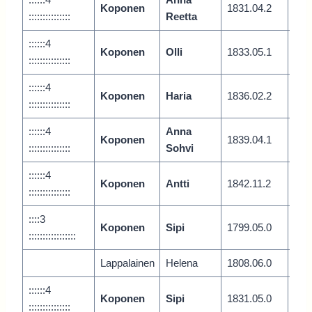
Koponen
1831.04.2
Vari
:::::::::::::::
Reetta
::::::4
Koponen
Olli
1833.05.1
Vari
:::::::::::::::
::::::4
Koponen
Haria
1836.02.2
Vari
:::::::::::::::
::::::4
Anna
Koponen
1839.04.1
Vari
:::::::::::::::
Sohvi
::::::4
Koponen
Antti
1842.11.2
Vari
:::::::::::::::
::::3
Koponen
Sipi
1799.05.0
Vari
:::::::::::::::::
Lappalainen
Helena
1808.06.0
Polv
::::::4
Koponen
Sipi
1831.05.0
Vari
:::::::::::::::