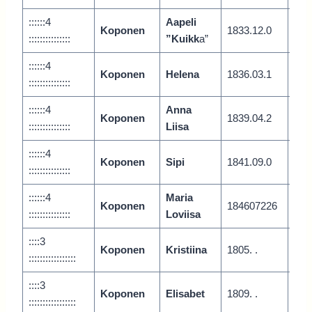
::::::4
Aapeli
Koponen
1833.12.0
Vari
:::::::::::::::
”Kuikk
a”
::::::4
Koponen
Helena
1836.03.1
Vari
:::::::::::::::
::::::4
Anna
Koponen
1839.04.2
Vari
:::::::::::::::
Liisa
::::::4
Koponen
Sipi
1841.09.0
Vari
:::::::::::::::
::::::4
Maria
Koponen
184607226
Vari
:::::::::::::::
Loviisa
::::3
Koponen
Kristiina
1805. .
Vari
:::::::::::::::::
::::3
Koponen
Elisabet
1809. .
Vari
:::::::::::::::::