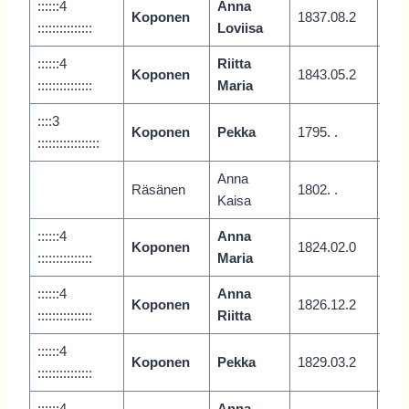
::::::4
Anna
Koponen
1837.08.2
Vari
:::::::::::::::
Loviisa
::::::4
Riitta
Koponen
1843.05.2
Vari
:::::::::::::::
Maria
::::3
Koponen
Pekka
1795. .
Var
:::::::::::::::::
Anna
Räsänen
1802. .
Kaisa
::::::4
Anna
Koponen
1824.02.0
Vari
:::::::::::::::
Maria
::::::4
Anna
Koponen
1826.12.2
Vari
:::::::::::::::
Riitta
::::::4
Koponen
Pekka
1829.03.2
Vari
:::::::::::::::
::::::4
Anna