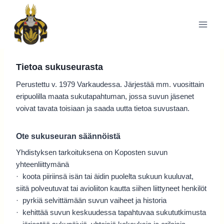
Siirry
sisältöön
Tietoa sukuseurasta
Perustettu v. 1979 Varkaudessa. Järjestää mm. vuosittain
eripuolilla maata sukutapahtuman, jossa suvun jäsenet
voivat tavata toisiaan ja saada uutta tietoa suvustaan.
Ote sukuseuran säännöistä
Yhdistyksen tarkoituksena on Koposten suvun
yhteenliittymänä
· koota piiriinsä isän tai äidin puolelta sukuun kuuluvat,
siitä polveutuvat tai avioliiton kautta siihen liittyneet henkilöt
· pyrkiä selvittämään suvun vaiheet ja historia
· kehittää suvun keskuudessa tapahtuvaa sukututkimusta