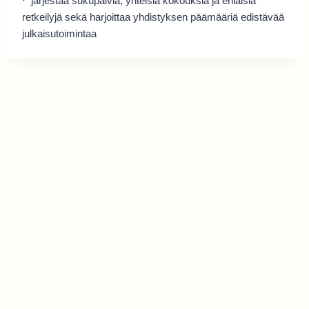
· järjestää sukupäiviä, yhteisiä kokouksia ja erilaisia
retkeilyjä sekä harjoittaa yhdistyksen päämääriä edistävää
julkaisutoimintaa