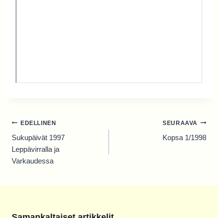
Artikkelien
EDELLINEN
SEURAAVA
selaus
Sukupäivät 1997
Kopsa 1/1998
Leppävirralla ja
Varkaudessa
Samankaltaiset artikkelit