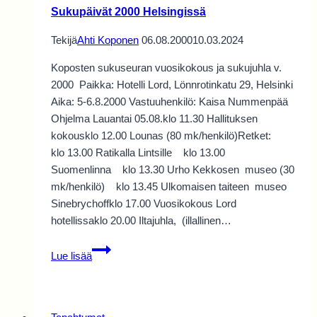
Sukupäivät 2000 Helsingissä
Tekijä
Ahti Koponen
06.08.2000
10.03.2024
Koposten sukuseuran vuosikokous ja sukujuhla v.
2000 Paikka: Hotelli Lord, Lönnrotinkatu 29, Helsinki
Aika: 5-6.8.2000 Vastuuhenkilö: Kaisa Nummenpää
Ohjelma Lauantai 05.08.klo 11.30 Hallituksen
kokousklo 12.00 Lounas (80 mk/henkilö)Retket:
klo 13.00 Ratikalla Lintsille klo 13.00
Suomenlinna klo 13.30 Urho Kekkosen museo (30
mk/henkilö) klo 13.45 Ulkomaisen taiteen museo
Sinebrychoffklo 17.00 Vuosikokous Lord
hotellissaklo 20.00 Iltajuhla, (illallinen…
Sukupäivät
Lue lisää
2000
Helsingissä