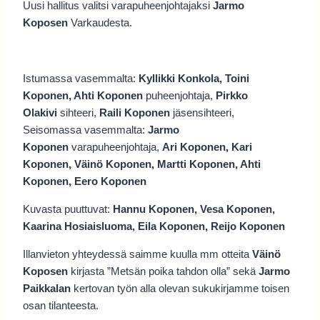
Uusi hallitus valitsi varapuheenjohtajaksi
Jarmo
Koposen
Varkaudesta.
Istumassa vasemmalta:
Kyllikki Konkola, Toini
Koponen, Ahti Koponen
puheenjohtaja,
Pirkko
Olakivi
sihteeri,
Raili Koponen
jäsensihteeri,
Seisomassa vasemmalta:
Jarmo
Koponen
varapuheenjohtaja,
Ari Koponen, Kari
Koponen, Väinö Koponen, Martti Koponen, Ahti
Koponen, Eero Koponen
Kuvasta puuttuvat:
Hannu Koponen, Vesa Koponen,
Kaarina Hosiaisluoma, Eila Koponen, Reijo Koponen
Illanvieton yhteydessä saimme kuulla mm otteita
Väinö
Koposen
kirjasta ”Metsän poika tahdon olla” sekä
Jarmo
Paikkalan
kertovan työn alla olevan sukukirjamme toisen
osan tilanteesta.