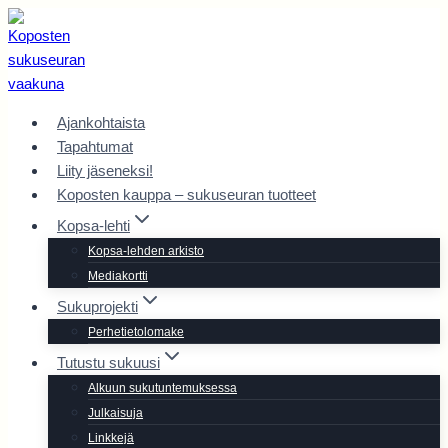
Siirry
sisältöön
Ajankohtaista
Tapahtumat
Liity jäseneksi!
Koposten kauppa – sukuseuran tuotteet
Kopsa-lehti
Kopsa-lehden arkisto
Mediakortti
Sukuprojekti
Perhetietolomake
Tutustu sukuusi
Alkuun sukutuntemuksessa
Julkaisuja
Linkkejä