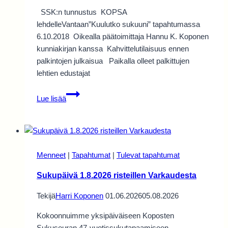
SSK:n tunnustus KOPSA
lehdelleVantaan”Kuulutko sukuuni” tapahtumassa
6.10.2018 Oikealla päätoimittaja Hannu K. Koponen
kunniakirjan kanssa Kahvittelutilaisuus ennen
palkintojen julkaisua Paikalla olleet palkittujen
lehtien edustajat
SSK:n
Lue lisää
kunniakirja
Kopsa
lehdelle
2018
Menneet
|
Tapahtumat
|
Tulevat tapahtumat
Sukupäivä 1.8.2026 risteillen Varkaudesta
Tekijä
Harri Koponen
01.06.2026
05.08.2026
Kokoonnuimme yksipäiväiseen Koposten
Sukuseuran 47-vuotissukutapaamiseen