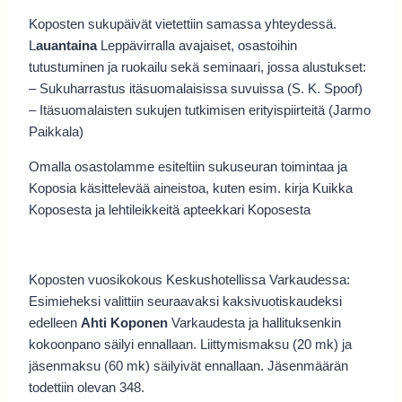
Koposten sukupäivät vietettiin samassa yhteydessä.
L
auantaina
Leppävirralla avajaiset, osastoihin
tutustuminen ja ruokailu sekä seminaari, jossa alustukset:
– Sukuharrastus itäsuomalaisissa suvuissa (S. K. Spoof)
– Itäsuomalaisten sukujen tutkimisen erityispiirteitä (Jarmo
Paikkala)
Omalla osastolamme esiteltiin sukuseuran toimintaa ja
Koposia käsittelevää aineistoa, kuten esim. kirja Kuikka
Koposesta ja lehtileikkeitä apteekkari Koposesta
Koposten vuosikokous Keskushotellissa Varkaudessa:
Esimieheksi valittiin seuraavaksi kaksivuotiskaudeksi
edelleen
Ahti Koponen
Varkaudesta ja hallituksenkin
kokoonpano säilyi ennallaan. Liittymismaksu (20 mk) ja
jäsenmaksu (60 mk) säilyivät ennallaan. Jäsenmäärän
todettiin olevan 348.