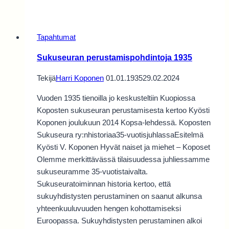
Tuusniemen
Hupelissa
Tapahtumat
Sukuseuran perustamispohdintoja 1935
Tekijä
Harri Koponen
01.01.1935
29.02.2024
Vuoden 1935 tienoilla jo keskusteltiin Kuopiossa
Koposten sukuseuran perustamisesta kertoo Kyösti
Koponen joulukuun 2014 Kopsa-lehdessä. Koposten
Sukuseura ry:nhistoriaa35-vuotisjuhlassaEsitelmä
Kyösti V. Koponen Hyvät naiset ja miehet – Koposet
Olemme merkittävässä tilaisuudessa juhliessamme
sukuseuramme 35-vuotistaivalta.
Sukuseuratoiminnan historia kertoo, että
sukuyhdistysten perustaminen on saanut alkunsa
yhteenkuuluvuuden hengen kohottamiseksi
Euroopassa. Sukuyhdistysten perustaminen alkoi