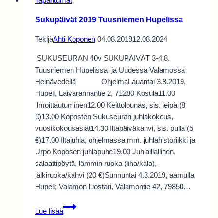
Tapahtumat
Sukupäivät 2019 Tuusniemen Hupelissa
Tekijä
Ahti Koponen
04.08.2019
12.08.2024
SUKUSEURAN 40v SUKUPÄIVÄT 3-4.8.
Tuusniemen Hupelissa ja Uudessa Valamossa
Heinävedellä OhjelmaLauantai 3.8.2019,
Hupeli, Laivarannantie 2, 71280 Kosula11.00
Ilmoittautuminen12.00 Keittolounas, sis. leipä (8
€)13.00 Koposten Sukuseuran juhlakokous,
vuosikokousasiat14.30 Iltapäiväkahvi, sis. pulla (5
€)17.00 Iltajuhla, ohjelmassa mm. juhlahistoriikki ja
Urpo Koposen juhlapuhe19.00 Juhlaillallinen,
salaattipöytä, lämmin ruoka (liha/kala),
jälkiruoka/kahvi (20 €)Sunnuntai 4.8.2019, aamulla
Hupeli; Valamon luostari, Valamontie 42, 79850…
Sukupäivät
Lue lisää
2019