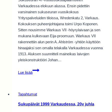
Varkaudessa elokuun alussa. Ensin pidettiin
varsinainen sukuseuran vuosikokous
Yrityspalveluiden tiloissa, Wredenkatu 2, Varkaus.
Kokouksen puheenjohtajana toimi Urpo Koponen.
Sitten nousimme Warkaus VII -höyrylaivaan ja sen
mukana kulkevaan Eija-proomuun. Warkaus VII
rakennettiin alun perin A. Ahlström -yhtiön käyttöön
hinaajaksi sen omalla telakalla Varkaudessa vuonna
1913. Aluksen suunnitteli maineikas laivojen
yleiskonstruktööri Johan…
Sukupäivä
Lue lisää
1.8.2026
risteillen
Varkaudesta
Tapahtumat
Sukupäivät 1999 Varkaudessa, 20v juhla