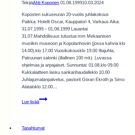
Tekijä
Ahti Koponen
01.08.1999
10.03.2024
Koposten sukuseuran 20-vuotis juhlakokous
Paikka: Hotelli Oscar, Kauppatori 4, Varkaus Aika:
31.07.1999 – 01.08.1999 Lauantai
31.07.Mahdollisuus tutustua mm Mekaanisen
musiikin museoon ja Kopolanhoviin (jossa kahvia klo
14.00).klo 17.00 Vuosikokousklo 19.00 Iltajuhla,
Patruunan salonki (illallinen 100 mk). Luvassa
ohjelmaa ja arpajaiset. Sunnuntai: 01.08.klo 09.00
Kukkalaitteen lasku sankarihaudalleklo 10.00
Juhlajumalanpalvelus, pastorit Göran Ekroth ja Simo
Alataloklo 12.00…
Sukupäivät
Lue lisää
1999
Varkaudessa,
20v
juhla
Tapahtumat