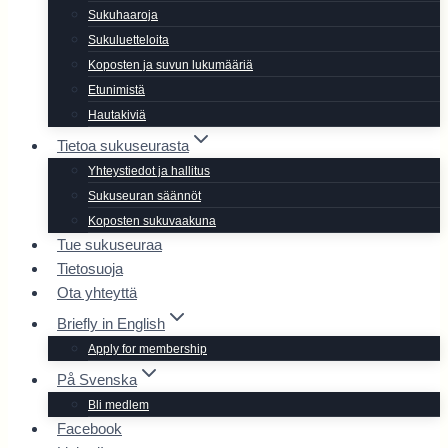
Sukuhaaroja
Sukuluetteloita
Koposten ja suvun lukumääriä
Etunimistä
Hautakiviä
Tietoa sukuseurasta
Yhteystiedot ja hallitus
Sukuseuran säännöt
Koposten sukuvaakuna
Tue sukuseuraa
Tietosuoja
Ota yhteyttä
Briefly in English
Apply for membership
På Svenska
Bli medlem
Facebook