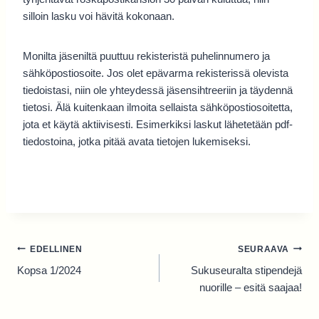
silloin lasku voi hävitä kokonaan.
Monilta jäseniltä puuttuu rekisteristä puhelinnumero ja
sähköpostiosoite. Jos olet epävarma rekisterissä olevista
tiedoistasi, niin ole yhteydessä jäsensihtreeriin ja täydennä
tietosi. Älä kuitenkaan ilmoita sellaista sähköpostiosoitetta,
jota et käytä aktiivisesti. Esimerkiksi laskut lähetetään pdf-
tiedostoina, jotka pitää avata tietojen lukemiseksi.
Artikkelien
EDELLINEN
SEURAAVA
selaus
Kopsa 1/2024
Sukuseuralta stipendejä
nuorille – esitä saajaa!