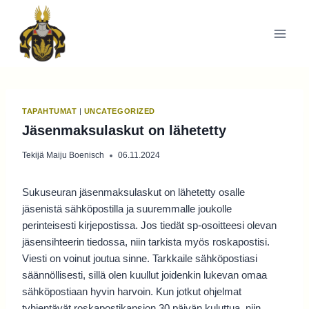
Siirry
sisältöön
TAPAHTUMAT
|
UNCATEGORIZED
Jäsenmaksulaskut on lähetetty
Tekijä
Maiju Boenisch
06.11.2024
Sukuseuran jäsenmaksulaskut on lähetetty osalle
jäsenistä sähköpostilla ja suuremmalle joukolle
perinteisesti kirjepostissa. Jos tiedät sp-osoitteesi olevan
jäsensihteerin tiedossa, niin tarkista myös roskapostisi.
Viesti on voinut joutua sinne. Tarkkaile sähköpostiasi
säännöllisesti, sillä olen kuullut joidenkin lukevan omaa
sähköpostiaan hyvin harvoin. Kun jotkut ohjelmat
tyhjentävät roskapostikansion 30 päivän kuluttua, niin