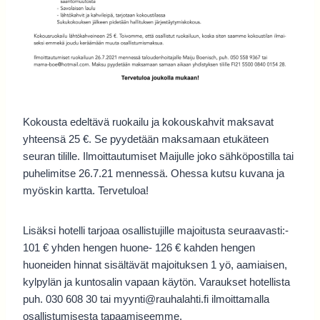
Kokousta edeltävä ruokailu ja kokouskahvit maksavat
yhteensä 25 €. Se pyydetään maksamaan etukäteen
seuran tilille. Ilmoittautumiset Maijulle joko sähköpostilla tai
puhelimitse 26.7.21 mennessä. Ohessa kutsu kuvana ja
myöskin kartta. Tervetuloa!
Lisäksi hotelli tarjoaa osallistujille majoitusta seuraavasti:-
101 € yhden hengen huone- 126 € kahden hengen
huoneiden hinnat sisältävät majoituksen 1 yö, aamiaisen,
kylpylän ja kuntosalin vapaan käytön. Varaukset hotellista
puh. 030 608 30 tai myynti@rauhalahti.fi ilmoittamalla
osallistumisesta tapaamiseemme.