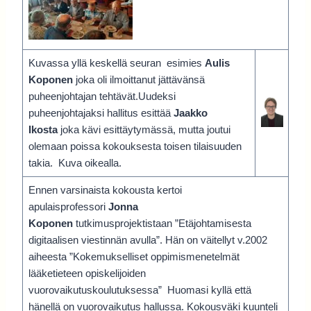
Kuvassa yllä keskellä seuran esimies
Aulis
Koponen
joka oli ilmoittanut jättävänsä
puheenjohtajan tehtävät.Uudeksi
puheenjohtajaksi hallitus esittää
Jaakko
Ikosta
joka kävi esittäytymässä, mutta joutui
olemaan poissa kokouksesta toisen tilaisuuden
takia. Kuva oikealla.
Ennen varsinaista kokousta kertoi
apulaisprofessori
Jonna
Koponen
tutkimusprojektistaan ”Etäjohtamisesta
digitaalisen viestinnän avulla”. Hän on väitellyt v.2002
aiheesta ”Kokemukselliset oppimismenetelmät
lääketieteen opiskelijoiden
vuorovaikutuskoulutuksessa” Huomasi kyllä että
hänellä on vuorovaikutus hallussa. Kokousväki kuunteli