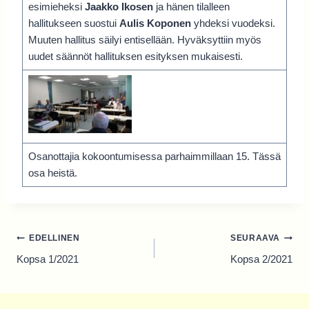
esimieheksi
Jaakko Ikosen
ja hänen tilalleen
hallitukseen suostui
Aulis Koponen
yhdeksi vuodeksi.
Muuten hallitus säilyi entisellään. Hyväksyttiin myös
uudet säännöt hallituksen esityksen mukaisesti.
Osanottajia kokoontumisessa parhaimmillaan 15. Tässä
osa heistä.
Artikkelien
EDELLINEN
SEURAAVA
selaus
Kopsa 1/2021
Kopsa 2/2021