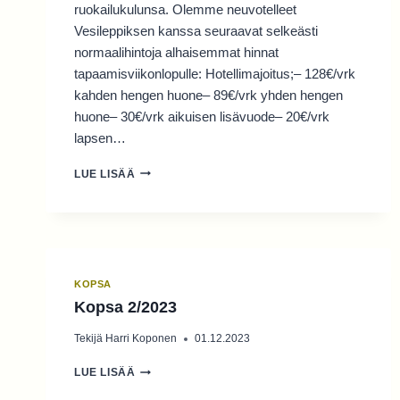
ruokailukulunsa. Olemme neuvotelleet
Vesileppiksen kanssa seuraavat selkeästi
normaalihintoja alhaisemmat hinnat
tapaamisviikonlopulle: Hotellimajoitus;– 128€/vrk
kahden hengen huone– 89€/vrk yhden hengen
huone– 30€/vrk aikuisen lisävuode– 20€/vrk
lapsen…
PAIKALLISTAPAAMINEN
LUE LISÄÄ
LEPPÄVIRRALLA
18.5.2024
–
ILMOITTAUDU
NYT!
KOPSA
Kopsa 2/2023
Tekijä
Harri Koponen
01.12.2023
KOPSA
LUE LISÄÄ
2/2023