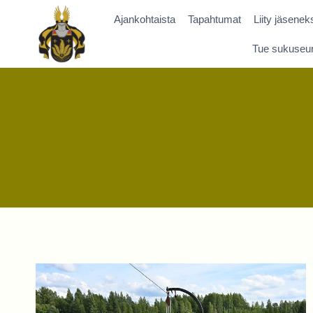
Siirry
Ajankohtaista
Tapahtumat
Liity jäseneks
sisältöön
Tue sukuseu