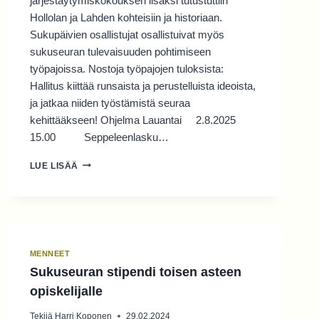
järjestäytymiskokouksen lisäksi tutustuttiin
Hollolan ja Lahden kohteisiin ja historiaan.
Sukupäivien osallistujat osallistuivat myös
sukuseuran tulevaisuuden pohtimiseen
työpajoissa. Nostoja työpajojen tuloksista:
Hallitus kiittää runsaista ja perustelluista ideoista,
ja jatkaa niiden työstämistä seuraa
kehittääkseen! Ohjelma Lauantai 2.8.2025
15.00 Seppeleenlasku…
SUKUPÄIVÄT
LUE LISÄÄ
2.-3.8.2025
HOLLOLA
JA
LAHTI
MENNEET
Sukuseuran stipendi toisen asteen
opiskelijalle
Tekijä
Harri Koponen
29.02.2024