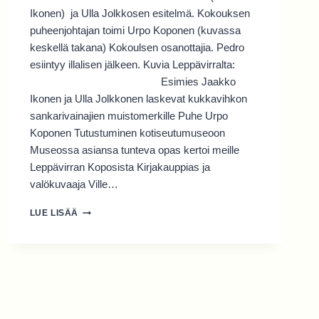
Ikonen) ja Ulla Jolkkosen esitelmä. Kokouksen
puheenjohtajan toimi Urpo Koponen (kuvassa
keskellä takana) Kokoulsen osanottajia. Pedro
esiintyy illalisen jälkeen. Kuvia Leppävirralta:
Esimies Jaakko
Ikonen ja Ulla Jolkkonen laskevat kukkavihkon
sankarivainajien muistomerkille Puhe Urpo
Koponen Tutustuminen kotiseutumuseoon
Museossa asiansa tunteva opas kertoi meille
Leppävirran Koposista Kirjakauppias ja
valökuvaaja Ville…
SUKUPÄIVÄT
LUE LISÄÄ
2022
VARKAUDESSA
JA
LEPPÄVIRRALLA