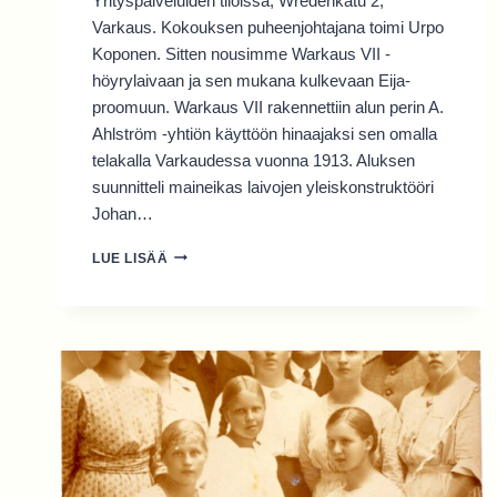
Yrityspalveluiden tiloissa, Wredenkatu 2,
Varkaus. Kokouksen puheenjohtajana toimi Urpo
Koponen. Sitten nousimme Warkaus VII -
höyrylaivaan ja sen mukana kulkevaan Eija-
proomuun. Warkaus VII rakennettiin alun perin A.
Ahlström -yhtiön käyttöön hinaajaksi sen omalla
telakalla Varkaudessa vuonna 1913. Aluksen
suunnitteli maineikas laivojen yleiskonstruktööri
Johan…
SUKUPÄIVÄ
LUE LISÄÄ
1.8.2026
RISTEILLEN
VARKAUDESTA