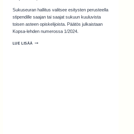
Sukuseuran hallitus valitsee esitysten perusteella
stipendille saajan tai saajat sukuun kuuluvista
toisen asteen opiskelijoista. Päätös julkaistaan
Kopsa-lehden numerossa 1/2024.
SUKUSEURAN
LUE LISÄÄ
STIPENDI
TOISEN
ASTEEN
OPISKELIJALLE