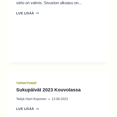
siirto on valmis. Sivuston ulkoasu on…
SUKUSEURAN
LUE LISÄÄ
VERKKOSIVUT
UUDISTUVAT!
TAPAHTUMAT
Sukupäivät 2023 Kouvolassa
Tekijä
Harri Koponen
13.08.2023
SUKUPÄIVÄT
LUE LISÄÄ
2023