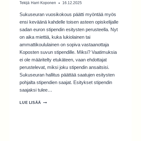
Tekijä
Harri Koponen
16.12.2025
Sukuseuran vuosikokous päätti myöntää myös
ensi keväänä kahdelle toisen asteen opiskelijalle
sadan euron stipendin esitysten perusteella. Nyt
on aika miettiä, kuka lukiolainen tai
ammattikoululainen on sopiva vastaanottaja
Koposten suvun stipendille. Miksi? Vaatimuksia
ei ole määritelty etukäteen, vaan ehdottajat
perustelevat, miksi joku stipendin ansaitsisi.
Sukuseuran hallitus päättää saatujen esitysten
pohjalta stipendien saajat. Esitykset stipendin
saajaksi tulee…
ESITÄ
LUE LISÄÄ
NUORTA
STIPENDIN
SAAJAKSI!