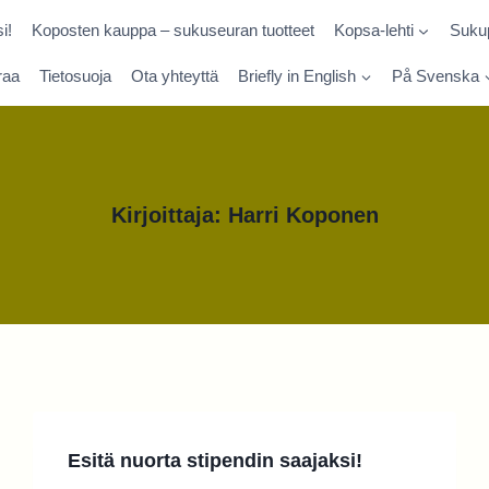
i!
Koposten kauppa – sukuseuran tuotteet
Kopsa-lehti
Sukup
raa
Tietosuoja
Ota yhteyttä
Briefly in English
På Svenska
Kirjoittaja: Harri Koponen
Esitä nuorta stipendin saajaksi!