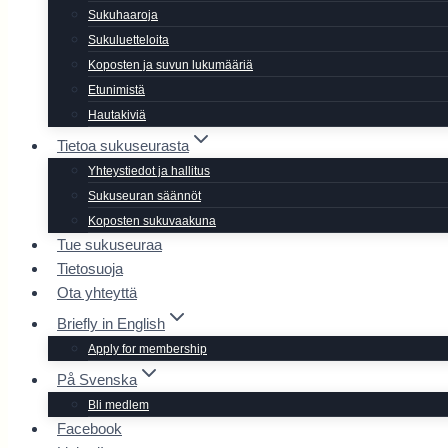
Sukuhaaroja
Sukuluetteloita
Koposten ja suvun lukumääriä
Etunimistä
Hautakiviä
Tietoa sukuseurasta
Yhteystiedot ja hallitus
Sukuseuran säännöt
Koposten sukuvaakuna
Tue sukuseuraa
Tietosuoja
Ota yhteyttä
Briefly in English
Apply for membership
På Svenska
Bli medlem
Facebook