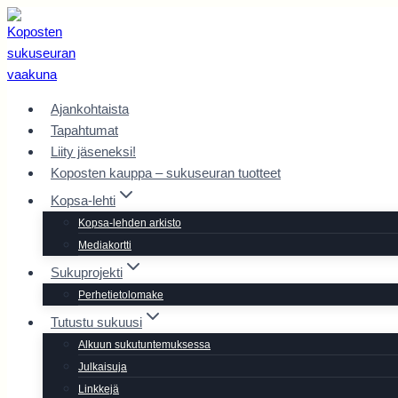
Siirry
sisältöön
Ajankohtaista
Tapahtumat
Liity jäseneksi!
Koposten kauppa – sukuseuran tuotteet
Kopsa-lehti
Kopsa-lehden arkisto
Mediakortti
Sukuprojekti
Perhetietolomake
Tutustu sukuusi
Alkuun sukutuntemuksessa
Julkaisuja
Linkkejä