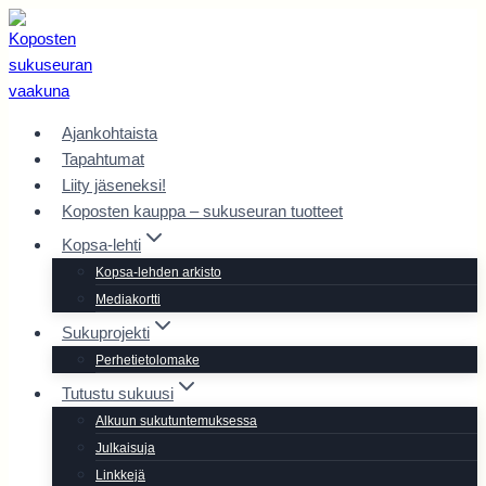
Siirry
sisältöön
Ajankohtaista
Tapahtumat
Liity jäseneksi!
Koposten kauppa – sukuseuran tuotteet
Kopsa-lehti
Kopsa-lehden arkisto
Mediakortti
Sukuprojekti
Perhetietolomake
Tutustu sukuusi
Alkuun sukutuntemuksessa
Julkaisuja
Linkkejä