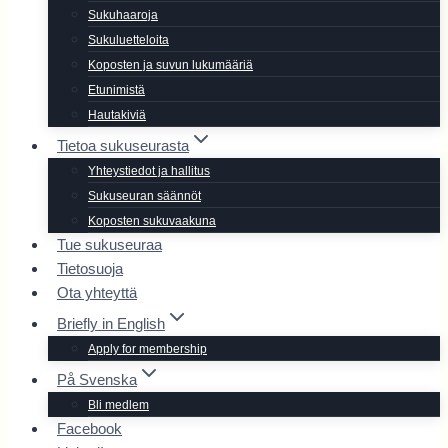
Sukuhaaroja
Sukuluetteloita
Koposten ja suvun lukumääriä
Etunimistä
Hautakiviä
Tietoa sukuseurasta
Yhteystiedot ja hallitus
Sukuseuran säännöt
Koposten sukuvaakuna
Tue sukuseuraa
Tietosuoja
Ota yhteyttä
Briefly in English
Apply for membership
På Svenska
Bli medlem
Facebook