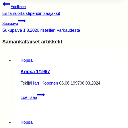
Artikkelien
Edellinen
selaus
Esitä nuorta stipendin saajaksi!
Seuraava
Sukupäivä 1.8.2026 risteillen Varkaudesta
Samankaltaiset artikkelit
Kopsa
Kopsa 1/1997
Tekijä
Harri Koponen
06.06.1997
06.03.2024
Kopsa
Lue lisää
1/1997
Kopsa