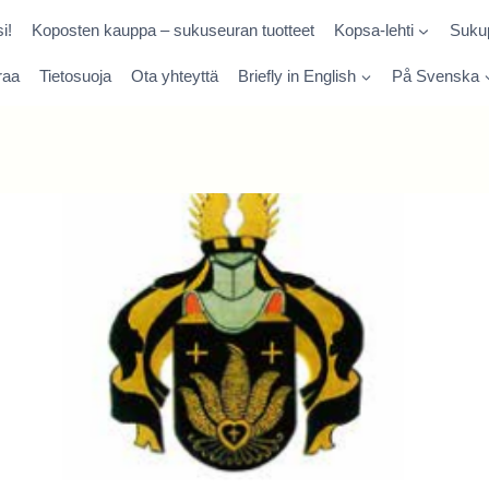
i!
Koposten kauppa – sukuseuran tuotteet
Kopsa-lehti
Sukup
raa
Tietosuoja
Ota yhteyttä
Briefly in English
På Svenska