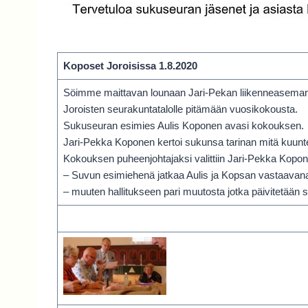
Koposet Joroisissa 1.8.2020
Söimme maittavan lounaan Jari-Pekan liikenneaseman rav
Joroisten seurakuntatalolle pitämään vuosikokousta.
Sukuseuran esimies Aulis Koponen avasi kokouksen.
Jari-Pekka Koponen kertoi sukunsa tarinan mitä kuunte
Kokouksen puheenjohtajaksi valittiin Jari-Pekka Kopone
– Suvun esimiehenä jatkaa Aulis ja Kopsan vastaavana 
– muuten hallitukseen pari muutosta jotka päivitetään s