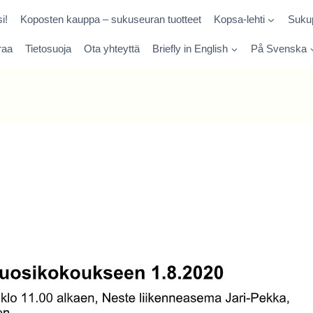
i!
Koposten kauppa – sukuseuran tuotteet
Kopsa-lehti
Sukup
raa
Tietosuoja
Ota yhteyttä
Briefly in English
På Svenska