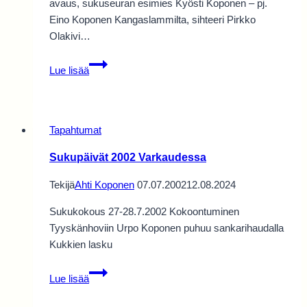
avaus, sukuseuran esimies Kyösti Koponen – pj.
Eino Koponen Kangaslammilta, sihteeri Pirkko
Olakivi…
Sukupäivät
Lue lisää
2001
Leppävirta
Tapahtumat
Sukupäivät 2002 Varkaudessa
Tekijä
Ahti Koponen
07.07.2002
12.08.2024
Sukukokous 27-28.7.2002 Kokoontuminen
Tyyskänhoviin Urpo Koponen puhuu sankarihaudalla
Kukkien lasku
Sukupäivät
Lue lisää
2002
Varkaudessa