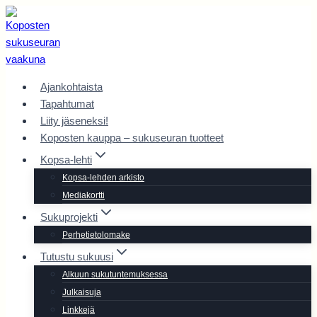
Siirry
sisältöön
Ajankohtaista
Tapahtumat
Liity jäseneksi!
Koposten kauppa – sukuseuran tuotteet
Kopsa-lehti
Kopsa-lehden arkisto
Mediakortti
Sukuprojekti
Perhetietolomake
Tutustu sukuusi
Alkuun sukutuntemuksessa
Julkaisuja
Linkkejä