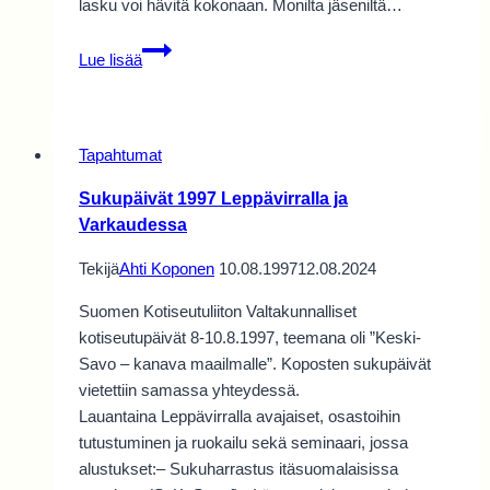
lasku voi hävitä kokonaan. Monilta jäseniltä…
Jäsenmaksulaskut
Lue lisää
on
lähetetty
Tapahtumat
Sukupäivät 1997 Leppävirralla ja
Varkaudessa
Tekijä
Ahti Koponen
10.08.1997
12.08.2024
Suomen Kotiseutuliiton Valtakunnalliset
kotiseutupäivät 8-10.8.1997, teemana oli ”Keski-
Savo – kanava maailmalle”. Koposten sukupäivät
vietettiin samassa yhteydessä.
Lauantaina Leppävirralla avajaiset, osastoihin
tutustuminen ja ruokailu sekä seminaari, jossa
alustukset:– Sukuharrastus itäsuomalaisissa