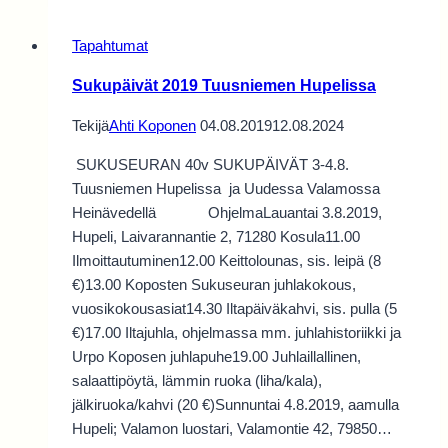
Tapahtumat
Sukupäivät 2019 Tuusniemen Hupelissa
Tekijä
Ahti Koponen
04.08.2019
12.08.2024
SUKUSEURAN 40v SUKUPÄIVÄT 3-4.8.
Tuusniemen Hupelissa ja Uudessa Valamossa
Heinävedellä OhjelmaLauantai 3.8.2019,
Hupeli, Laivarannantie 2, 71280 Kosula11.00
Ilmoittautuminen12.00 Keittolounas, sis. leipä (8
€)13.00 Koposten Sukuseuran juhlakokous,
vuosikokousasiat14.30 Iltapäiväkahvi, sis. pulla (5
€)17.00 Iltajuhla, ohjelmassa mm. juhlahistoriikki ja
Urpo Koposen juhlapuhe19.00 Juhlaillallinen,
salaattipöytä, lämmin ruoka (liha/kala),
jälkiruoka/kahvi (20 €)Sunnuntai 4.8.2019, aamulla
Hupeli; Valamon luostari, Valamontie 42, 79850…