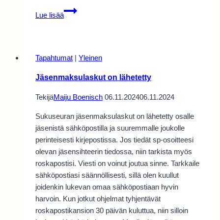
Hallituksen
Lue lisää
kokous
2001
Tapahtumat
|
Yleinen
Jäsenmaksulaskut on lähetetty
Tekijä
Maiju Boenisch
06.11.2024
06.11.2024
Sukuseuran jäsenmaksulaskut on lähetetty osalle
jäsenistä sähköpostilla ja suuremmalle joukolle
perinteisesti kirjepostissa. Jos tiedät sp-osoitteesi
olevan jäsensihteerin tiedossa, niin tarkista myös
roskapostisi. Viesti on voinut joutua sinne. Tarkkaile
sähköpostiasi säännöllisesti, sillä olen kuullut
joidenkin lukevan omaa sähköpostiaan hyvin
harvoin. Kun jotkut ohjelmat tyhjentävät
roskapostikansion 30 päivän kuluttua, niin silloin