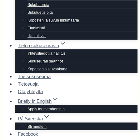
Sukuhaaroja
Sukuluetteloita
Koposten ja suvun lukumääriä
Etunimistä
Hautakiviä
Tietoa sukuseurasta
Yhteystiedot ja hallitus
Sukuseuran säännöt
Koposten sukuvaakuna
Tue sukuseuraa
Tietosuoja
Ota yhteyttä
Briefly in English
Apply for membership
På Svenska
Bli medlem
Facebook