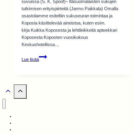
suvuissa (S. K. Spoof)– Itäsuomalaisten sukujen
tutkimisen erityispiirteitä (Jarmo Paikkala) Omalla
osastolamme esiteltiin sukuseuran toimintaa ja
Koposia käsittelevää aineistoa, kuten esim.
kirja Kuikka Koposesta ja lehtileikkeitä apteekkari
Koposesta Koposten vuosikokous
Keskushotellissa…
Sukupäivät
Lue lisää
1997
Leppävirralla
ja
Varkaudessa
Ajankohtaista
Tapahtumat
Liity jäseneksi!