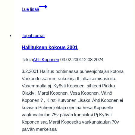
Sukupäivät
Lue lisää
2019
Tuusniemen
Hupelissa
Tapahtumat
Hallituksen kokous 2001
Tekijä
Ahti Koponen
03.02.2001
12.08.2024
3.2.2001 Hallitus pohtimassa puheenjohtajan kotona
Varkaudessa mm sukukirja II julkaisemisasioita.
Vasemmalta pj. Kyösti Koponen, sihteeri Pirkko
Olakivi, Martti Koponen, Vesa Koponen, Väinö
Koponen ? , Kirsti Kutvonen Lisäksi Ahti Koponen ei
kuvissa Puheenjohtaja ojentaa Vesa Koposelle
vaakunataulun 75v päivän kunniaksi Pj Kyösti
Koponen saa Martti Koposelta vaakunataulun 70v
päivän merkeissä